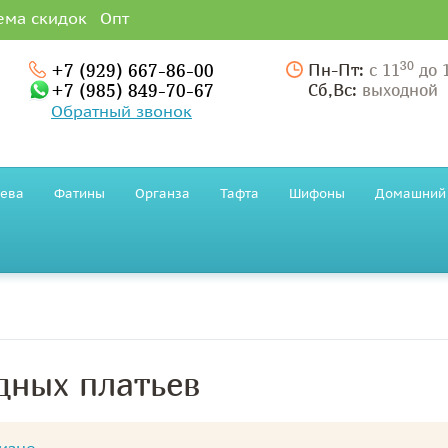
ема скидок
Опт
30
+7 (929) 667-86-00
Пн-Пт:
с 11
до 
+7 (985) 849-70-67
Сб,Вс:
выходной
Обратный звонок
ева
Фатины
Органза
Тафта
Шифоны
Домашний 
дных платьев