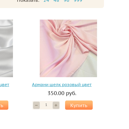
Показать:
24
48
96
999
цвет
Армани шелк розовый цвет
350.00 руб.
ть
Купить