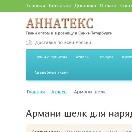
Главная
Контакты
Доставка
Оплата
Сист
Ткани оптом и в розницу в Санкт-Петербурге
Доставка по всей России
Ткани с принтом
Атласы
Гипюры
Круж
Свадебные ткани
Главная
Атласы
Армани шелк
Армани шелк для наря