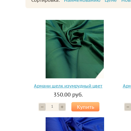
Сортировка:
Наименованию
Цене
Нов
Армани шелк изумрудный цвет
Арм
350.00 руб.
Купить