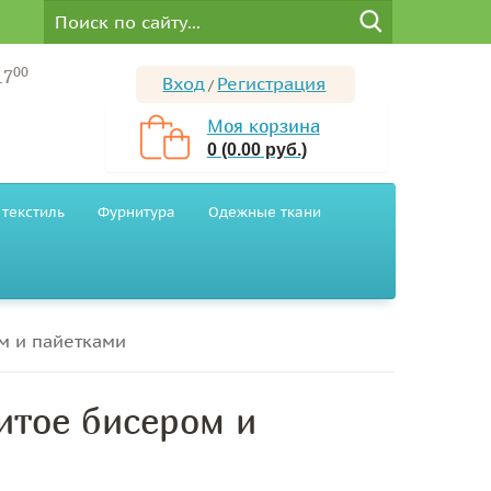
00
17
Вход
Регистрация
/
Моя корзина
0 (0.00 руб.)
текстиль
Фурнитура
Одежные ткани
м и пайетками
итое бисером и