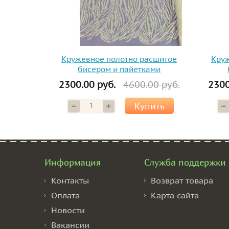
Кружевное полотно расшитое
Круж
бисером и пайетками
2300.00 руб.
4600.00 руб.
2300
Купить
Информация
Служба поддержки
Контакты
Возврат товара
Оплата
Карта сайта
Новости
Вакансии