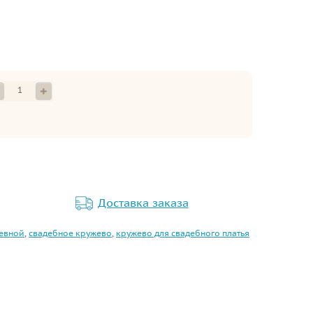
Доставка заказа
евной
,
свадебное кружево
,
кружево для свадебного платья