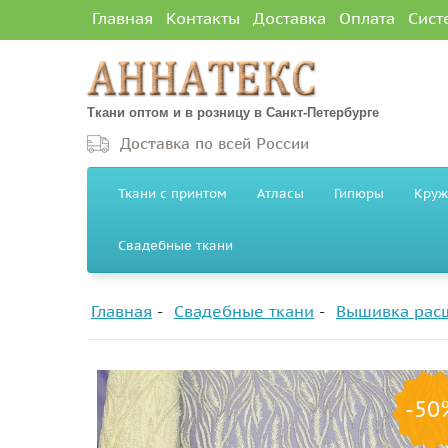
Главная
Контакты
Доставка
Оплата
Сист
Ткани оптом и в розницу в Санкт-Петербурге
Доставка по всей России
Ткани с принтом
Атласы
Гипюры
Круж
Свадебные ткани
Главная
Свадебные ткани
Вышивка расш
-50