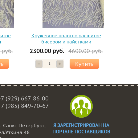
шитое
Кружевное полотно расшитое
и
бисером и пайетками
 руб.
2300.00 руб.
4600.00 руб.
ть
Купить
+7 (929) 667-86-00
+7 (985) 849-70-67
г. Санкт-Петербург,
Я ЗАРЕГИСТРИРОВАН НА
ПОРТАЛЕ ПОСТАВЩИКОВ
ул.Уткина 48