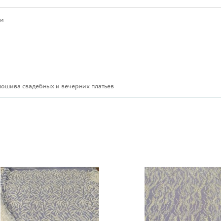
ми
пошива свадебных и вечерних платьев
ы