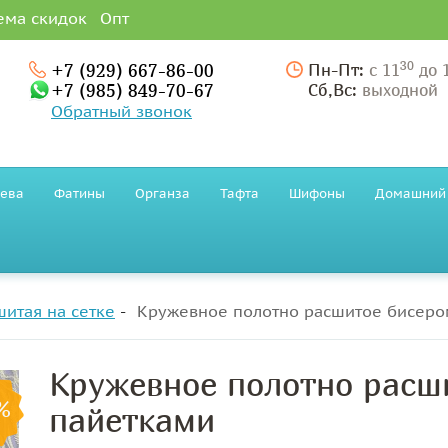
ема скидок
Опт
30
+7 (929) 667-86-00
Пн-Пт:
с 11
до 
+7 (985) 849-70-67
Сб,Вс:
выходной
Обратный звонок
ева
Фатины
Органза
Тафта
Шифоны
Домашний 
итая на сетке
Кружевное полотно расшитое бисеро
Кружевное полотно расш
%
пайетками