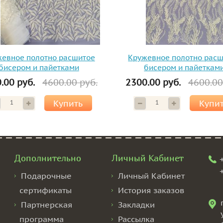
евное полотно расшитое
Кружевное полотно рас
бисером и пайетками
бисером и пайеткам
.00 руб.
4600.00 руб.
2300.00 руб.
4600.00
Купить
Купи
Дополнительно
Личный Кабинет
Подарочные
Личный Кабинет
сертификаты
История заказов
Партнерская
Закладки
программа
Рассылка